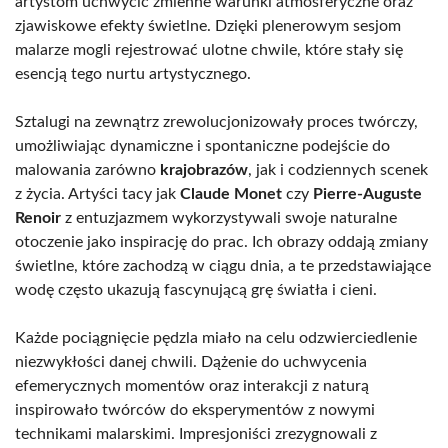
artystom uchwycić zmienne warunki atmosferyczne oraz
zjawiskowe efekty świetlne. Dzięki plenerowym sesjom
malarze mogli rejestrować ulotne chwile, które stały się
esencją tego nurtu artystycznego.
Sztalugi na zewnątrz zrewolucjonizowały proces twórczy,
umożliwiając dynamiczne i spontaniczne podejście do
malowania zarówno
krajobrazów
, jak i codziennych scenek
z życia. Artyści tacy jak
Claude Monet
czy
Pierre-Auguste
Renoir
z entuzjazmem wykorzystywali swoje naturalne
otoczenie jako inspirację do prac. Ich obrazy oddają zmiany
świetlne, które zachodzą w ciągu dnia, a te przedstawiające
wodę często ukazują fascynującą grę światła i cieni.
Każde pociągnięcie pędzla miało na celu odzwierciedlenie
niezwykłości danej chwili. Dążenie do uchwycenia
efemerycznych momentów oraz interakcji z naturą
inspirowało twórców do eksperymentów z nowymi
technikami malarskimi. Impresjoniści zrezygnowali z