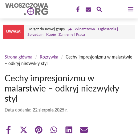
Przejdź
M
do
treści
Dołącz do nowej grupy
Włoszczowa - Ogłoszenia |
UWAGA!
Sprzedam | Kupię | Zamienię | Praca
Strona główna
/
Rozrywka
/
Cechy impresjonizmu w malarstwie
– odkryj niezwykły styl
Cechy impresjonizmu w
malarstwie – odkryj niezwykły
styl
Data dodania:
22 sierpnia 2025 r.
Share
Share
Share
Share
Share
Share
on
on
on
on
on
on