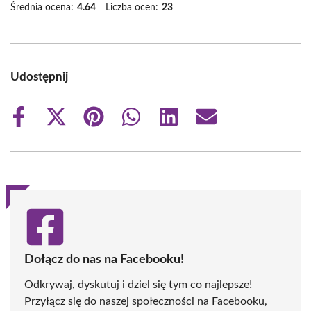
Średnia ocena:
4.64
Liczba ocen:
23
Udostępnij
Share
Share
Share
Share
Share
Share
on
on
on
on
on
on
Facebook
X
Pinterest
WhatsApp
LinkedIn
Email
(Twitter)
Dołącz do nas na Facebooku!
Odkrywaj, dyskutuj i dziel się tym co najlepsze!
Przyłącz się do naszej społeczności na Facebooku,