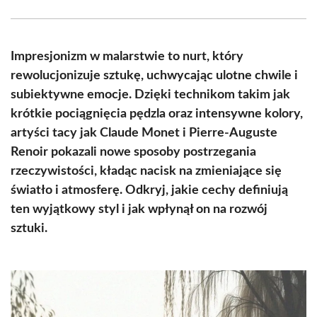
Facebook
X
Pinterest
WhatsApp
LinkedIn
Email
(Twitter)
Impresjonizm w malarstwie to nurt, który
rewolucjonizuje sztukę, uchwycając ulotne chwile i
subiektywne emocje. Dzięki technikom takim jak
krótkie pociągnięcia pędzla oraz intensywne kolory,
artyści tacy jak Claude Monet i Pierre-Auguste
Renoir pokazali nowe sposoby postrzegania
rzeczywistości, kładąc nacisk na zmieniające się
światło i atmosferę. Odkryj, jakie cechy definiują
ten wyjątkowy styl i jak wpłynął on na rozwój
sztuki.