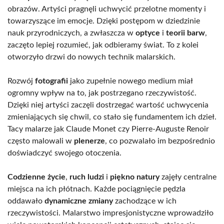
obrazów. Artyści pragnęli uchwycić przelotne momenty i
towarzyszące im emocje. Dzięki postępom w dziedzinie
nauk przyrodniczych, a zwłaszcza w
optyce
i
teorii barw
,
zaczęto lepiej rozumieć, jak odbieramy świat. To z kolei
otworzyło drzwi do nowych technik malarskich.
Rozwój
fotografii
jako zupełnie nowego medium miał
ogromny wpływ na to, jak postrzegano rzeczywistość.
Dzięki niej artyści zaczęli dostrzegać wartość uchwycenia
zmieniających się chwil, co stało się fundamentem ich dzieł.
Tacy malarze jak Claude Monet czy Pierre-Auguste Renoir
często malowali w
plenerze
, co pozwalało im bezpośrednio
doświadczyć swojego otoczenia.
Codzienne życie
,
ruch ludzi
i
piękno natury
zajęły centralne
miejsca na ich płótnach. Każde pociągnięcie pędzla
oddawało
dynamiczne zmiany
zachodzące w ich
rzeczywistości. Malarstwo impresjonistyczne wprowadziło