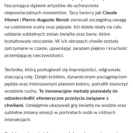
fascynujące dążenie artystów do uchwycenia
niepowtarzalnych momentów. Tacy twórcy jak
Claude
Monet
i
Pierre-Auguste Renoir
zwracali szczególną uwagę
na codzienne sceny oraz pejzaże. Ich dzieła miały na celu
oddanie subtelnych zmian światła oraz barw, które
kształtowały otoczenie. W ich obrazach chwile zostały
zatrzymane w czasie, ujawniając zarazem piękno i kruchość
przemijającej rzeczywistości.
Technika, którą posługiwali się impresjoniści, odgrywała
znaczącą rolę. Dzięki krótkim, dynamicznym pociągnięciom
pędzla oraz intensywnym plamom koloru, potrafili stworzyć
wrażenie ruchu.
Te innowacyjne metody pozwalały im
odzwierciedlić efemeryczne przeżycia związane z
chwilami.
Umiejętnie ukazywali grę światła na wodzie oraz
subtelne zmiany emocji w portretach osób w różnych
interakcjach.