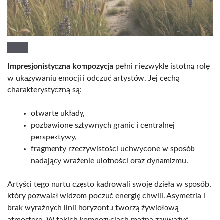
Impresjonistyczna kompozycja
pełni niezwykle istotną rolę
w ukazywaniu emocji i odczuć artystów. Jej cechą
charakterystyczną są:
otwarte układy,
pozbawione sztywnych granic i centralnej
perspektywy,
fragmenty rzeczywistości uchwycone w sposób
nadający wrażenie ulotności oraz dynamizmu.
Artyści tego nurtu często kadrowali swoje dzieła w sposób,
który pozwalał widzom poczuć energię chwili. Asymetria i
brak wyraźnych linii horyzontu tworzą żywiołową
atmosferę. W takich kompozycjach można zauważyć