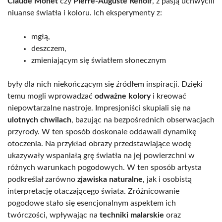
Claude Monet
czy
Pierre-Auguste Renoir
, z pasją uchwycili
niuanse światła i koloru. Ich eksperymenty z:
mgłą,
deszczem,
zmieniającym się światłem słonecznym
były dla nich niekończącym się źródłem inspiracji. Dzięki
temu mogli wprowadzać
odważne kolory
i kreować
niepowtarzalne nastroje. Impresjoniści skupiali się na
ulotnych chwilach
, bazując na bezpośrednich obserwacjach
przyrody. W ten sposób doskonale oddawali dynamikę
otoczenia. Na przykład obrazy przedstawiające wodę
ukazywały wspaniałą grę światła na jej powierzchni w
różnych warunkach pogodowych. W ten sposób artysta
podkreślał zarówno
zjawiska naturalne
, jak i osobistą
interpretację otaczającego świata. Zróżnicowanie
pogodowe stało się esencjonalnym aspektem ich
twórczości, wpływając na
techniki malarskie
oraz