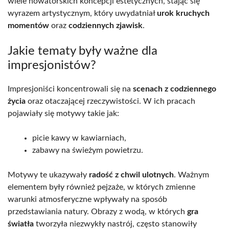
wiele nowatorskich koncepcji estetycznych, stając się
wyrazem artystycznym, który uwydatniał
urok kruchych
momentów
oraz
codziennych zjawisk
.
Jakie tematy były ważne dla
impresjonistów?
Impresjoniści koncentrowali się na
scenach z codziennego
życia
oraz otaczającej rzeczywistości. W ich pracach
pojawiały się motywy takie jak:
picie kawy w kawiarniach,
zabawy na świeżym powietrzu.
Motywy te ukazywały
radość z chwil ulotnych
. Ważnym
elementem były również pejzaże, w których zmienne
warunki atmosferyczne wpływały na sposób
przedstawiania natury. Obrazy z wodą, w których
gra
światła
tworzyła niezwykły nastrój, często stanowiły