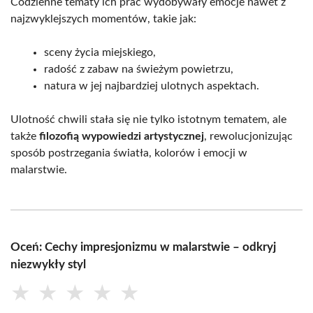
Codzienne tematy ich prac wydobywały emocje nawet z
najzwyklejszych momentów, takie jak:
sceny życia miejskiego,
radość z zabaw na świeżym powietrzu,
natura w jej najbardziej ulotnych aspektach.
Ulotność chwili stała się nie tylko istotnym tematem, ale
także
filozofią wypowiedzi artystycznej
, rewolucjonizując
sposób postrzegania światła, kolorów i emocji w
malarstwie.
Oceń: Cechy impresjonizmu w malarstwie – odkryj
niezwykły styl
★
★
★
★
★