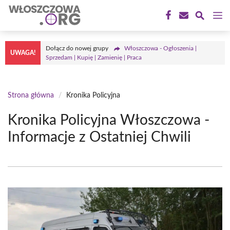
Przejdź
M
do
treści
Dołącz do nowej grupy
Włoszczowa - Ogłoszenia |
UWAGA!
Sprzedam | Kupię | Zamienię | Praca
Strona główna
/
Kronika Policyjna
Kronika Policyjna Włoszczowa -
Informacje z Ostatniej Chwili