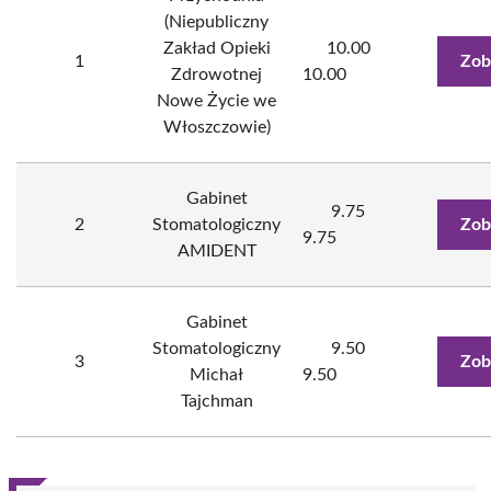
(Niepubliczny
Zakład Opieki
10.00
1
Zob
Zdrowotnej
10.00
Nowe Życie we
Włoszczowie)
Gabinet
9.75
2
Stomatologiczny
Zob
9.75
AMIDENT
Gabinet
Stomatologiczny
9.50
3
Zob
Michał
9.50
Tajchman