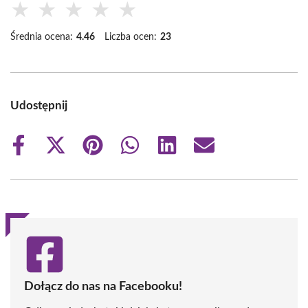
★
★
★
★
★
Średnia ocena:
4.46
Liczba ocen:
23
Udostępnij
Share
Share
Share
Share
Share
Share
on
on
on
on
on
on
Facebook
X
Pinterest
WhatsApp
LinkedIn
Email
(Twitter)
Dołącz do nas na Facebooku!