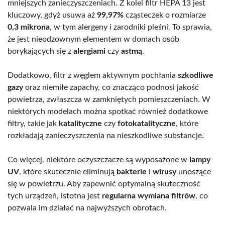
mniejszych zanieczyszczeniach. Z kolei filtr HEPA 13 jest
kluczowy, gdyż usuwa aż
99,97%
cząsteczek o rozmiarze
0,3 mikrona
, w tym alergeny i zarodniki pleśni. To sprawia,
że jest nieodzownym elementem w domach osób
borykających się z
alergiami
czy
astmą
.
Dodatkowo, filtr z węglem aktywnym pochłania
szkodliwe
gazy
oraz niemiłe zapachy, co znacząco podnosi jakość
powietrza, zwłaszcza w zamkniętych pomieszczeniach. W
niektórych modelach można spotkać również dodatkowe
filtry, takie jak
katalityczne
czy
fotokatalityczne
, które
rozkładają zanieczyszczenia na nieszkodliwe substancje.
Co więcej, niektóre oczyszczacze są wyposażone w
lampy
UV
, które skutecznie eliminują
bakterie
i
wirusy
unoszące
się w powietrzu. Aby zapewnić optymalną skuteczność
tych urządzeń, istotna jest
regularna wymiana filtrów
, co
pozwala im działać na najwyższych obrotach.