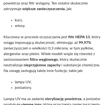
powietrza oraz filtr wstępny. Ten ostatni skutecznie
zatrzymuje
większe zanieczyszczenia
, jak:
kurz,
włosy.
Kluczowy w procesie oczyszczania jest
filtr HEPA 13
, który
osiąga imponującą skuteczność, eliminując aż
99,97%
zanieczyszczeń o wielkości 0,3 mikrona, w tym pyłków,
alergenów oraz pleśni. Wiele modeli wiąże się również z
zastosowaniem
filtra węglowego
, który skutecznie
neutralizuje
nieprzyjemne zapachy
i substancje chemiczne.
Na uwagę zasługują także inne funkcje, takie jak:
lampy UV,
jonizatory.
Lampa UV ma za zadanie
sterylizację powietrza
, a jonizator
produkuje
ujemne jony
, które przyciągają zanieczyszczenia,