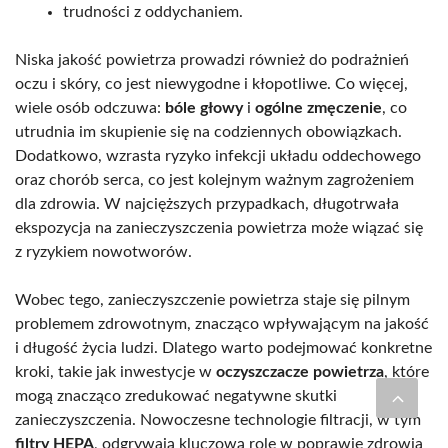
trudności z oddychaniem.
Niska jakość powietrza prowadzi również do podrażnień
oczu i skóry, co jest niewygodne i kłopotliwe. Co więcej,
wiele osób odczuwa:
bóle głowy
i
ogólne zmęczenie
, co
utrudnia im skupienie się na codziennych obowiązkach.
Dodatkowo, wzrasta ryzyko infekcji układu oddechowego
oraz chorób serca, co jest kolejnym ważnym zagrożeniem
dla zdrowia. W najcięższych przypadkach, długotrwała
ekspozycja na zanieczyszczenia powietrza może wiązać się
z ryzykiem nowotworów.
Wobec tego, zanieczyszczenie powietrza staje się pilnym
problemem zdrowotnym, znacząco wpływającym na jakość
i długość życia ludzi. Dlatego warto podejmować konkretne
kroki, takie jak inwestycje w
oczyszczacze powietrza
, które
mogą znacząco zredukować negatywne skutki
zanieczyszczenia. Nowoczesne technologie filtracji, w tym
filtry HEPA
, odgrywają kluczową rolę w poprawie zdrowia