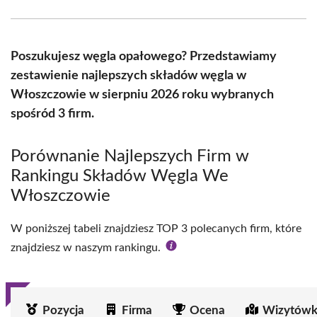
Facebook
X
Pinterest
WhatsApp
LinkedIn
Email
(Twitter)
Poszukujesz węgla opałowego? Przedstawiamy
zestawienie najlepszych składów węgla w
Włoszczowie w sierpniu 2026 roku wybranych
spośród 3 firm.
Porównanie Najlepszych Firm w
Rankingu Składów Węgla We
Włoszczowie
W poniższej tabeli znajdziesz TOP 3 polecanych firm, które
znajdziesz w naszym rankingu.
Pozycja
Firma
Ocena
Wizytówk