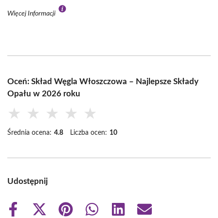
Więcej Informacji
Oceń: Skład Węgla Włoszczowa – Najlepsze Składy
Opału w 2026 roku
★
★
★
★
★
Średnia ocena:
4.8
Liczba ocen:
10
Udostępnij
Share
Share
Share
Share
Share
Share