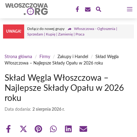
Przejdź
M
do
treści
Dołącz do nowej grupy
Włoszczowa - Ogłoszenia |
UWAGA!
Sprzedam | Kupię | Zamienię | Praca
Strona główna
/
Firmy
/
Zakupy i Handel
/
Skład Węgla
Włoszczowa – Najlepsze Składy Opału w 2026 roku
Skład Węgla Włoszczowa –
Najlepsze Składy Opału w 2026
roku
Data dodania:
2 sierpnia 2026 r.
Share
Share
Share
Share
Share
Share
on
on
on
on
on
on