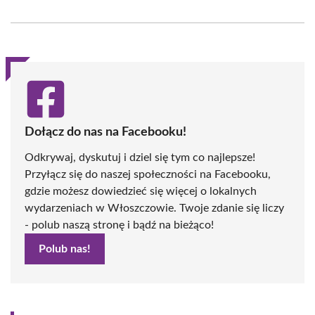
on
on
on
on
on
on
Facebook
X
Pinterest
WhatsApp
LinkedIn
Email
(Twitter)
Dołącz do nas na Facebooku!
Odkrywaj, dyskutuj i dziel się tym co najlepsze!
Przyłącz się do naszej społeczności na Facebooku,
gdzie możesz dowiedzieć się więcej o lokalnych
wydarzeniach w Włoszczowie. Twoje zdanie się liczy
- polub naszą stronę i bądź na bieżąco!
Polub nas!