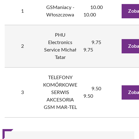
GSManiacy -
10.00
1
Zoba
Włoszczowa
10.00
PHU
Electronics
9.75
2
Zoba
Service Michał
9.75
Tatar
TELEFONY
KOMÓRKOWE
9.50
3
SERWIS
Zoba
9.50
AKCESORIA
GSM MAR-TEL