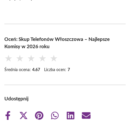
Oceń: Skup Telefonów Włoszczowa – Najlepsze
Komisy w 2026 roku
★
★
★
★
★
Średnia ocena:
4.67
Liczba ocen:
7
Udostępnij
Share
Share
Share
Share
Share
Share
on
on
on
on
on
on
Facebook
X
Pinterest
WhatsApp
LinkedIn
Email