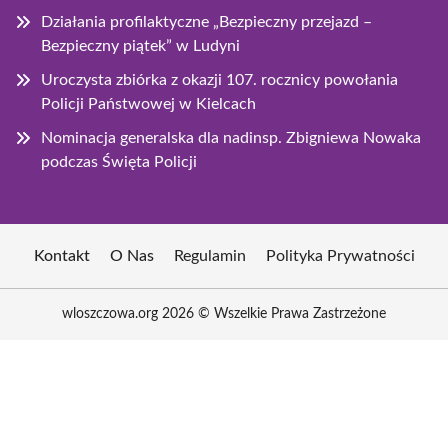
Działania profilaktyczne „Bezpieczny przejazd –
Bezpieczny piątek” w Ludyni
Uroczysta zbiórka z okazji 107. rocznicy powołania
Policji Państwowej w Kielcach
Nominacja generalska dla nadinsp. Zbigniewa Nowaka
podczas Święta Policji
Kontakt
O Nas
Regulamin
Polityka Prywatności
wloszczowa.org 2026 © Wszelkie Prawa Zastrzeżone