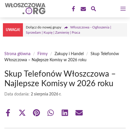
Przejdź
M
do
treści
Dołącz do nowej grupy
Włoszczowa - Ogłoszenia |
UWAGA!
Sprzedam | Kupię | Zamienię | Praca
Strona główna
/
Firmy
/
Zakupy i Handel
/
Skup Telefonów
Włoszczowa – Najlepsze Komisy w 2026 roku
Skup Telefonów Włoszczowa –
Najlepsze Komisy w 2026 roku
Data dodania:
2 sierpnia 2026 r.
Share
Share
Share
Share
Share
Share
on
on
on
on
on
on
Facebook
X
Pinterest
WhatsApp
LinkedIn
Email
(Twitter)