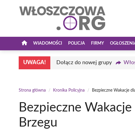
Przejdź
do
treści
WIADOMOŚCI
POLICJA
FIRMY
OGŁOSZENI
UWAGA!
Dołącz do nowej grupy
Włos
Strona główna
/
Kronika Policyjna
/
Bezpieczne Wakacje dl
Bezpieczne Wakacje 
Brzegu