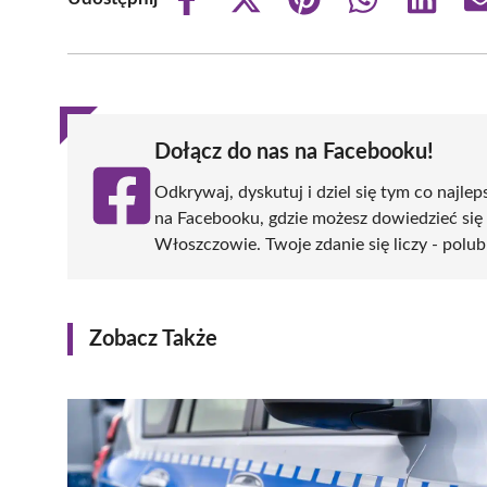
Share
Share
Share
Share
Share
on
on
on
on
on
Facebook
X
Pinterest
WhatsApp
LinkedIn
(Twitter)
Dołącz do nas na Facebooku!
Odkrywaj, dyskutuj i dziel się tym co najlep
na Facebooku, gdzie możesz dowiedzieć się
Włoszczowie. Twoje zdanie się liczy - polub
Zobacz Także