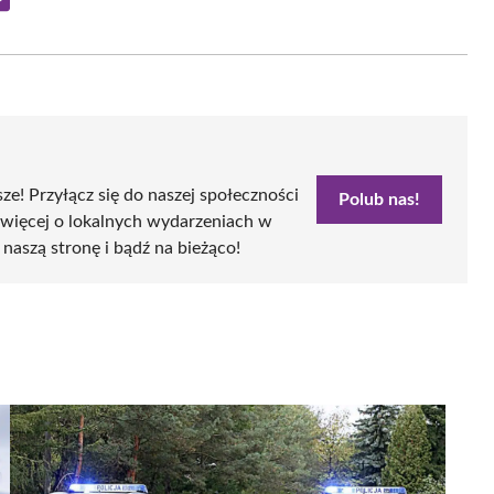
Share
on
Email
sze! Przyłącz się do naszej społeczności
Polub nas!
 więcej o lokalnych wydarzeniach w
 naszą stronę i bądź na bieżąco!