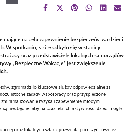
Share
Share
Share
Share
Share
Share
on
on
on
on
on
on
Facebook
X
Pinterest
WhatsApp
LinkedIn
Email
(Twitter)
e mające na celu zapewnienie bezpieczeństwa dzieci
h. W spotkaniu, które odbyło się w stanicy
e strażacy oraz przedstawiciele lokalnych samorządów
atywy „Bezpieczne Wakacje” jest zwiększenie
ich.
ozów, zgromadziło kluczowe służby odpowiedzialne za
bozu istotne zasady współpracy oraz przyspieszone
u zminimalizowanie ryzyka i zapewnienie młodym
są niezbędne, aby na czas letnich aktywności dzieci mogły
żarnej oraz lokalnych władz pozwoliła poruszyć również