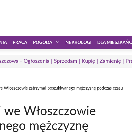
NIA
PRACA
POGODA
NEKROLOGI
DLA MIESZKAŃ
zczowa - Ogłoszenia | Sprzedam | Kupię | Zamienię | Pr
i we Włoszczowie zatrzymał poszukiwanego mężczyznę podczas czasu
ji we Włoszczowie
anego mężczyznę