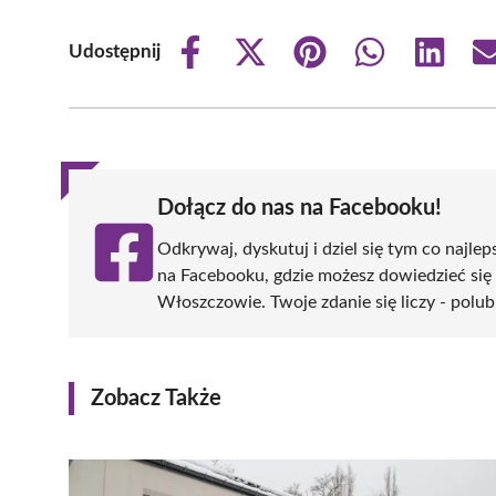
Udostępnij
Share
Share
Share
Share
Share
on
on
on
on
on
Facebook
X
Pinterest
WhatsApp
LinkedIn
(Twitter)
Dołącz do nas na Facebooku!
Odkrywaj, dyskutuj i dziel się tym co najlep
na Facebooku, gdzie możesz dowiedzieć się
Włoszczowie. Twoje zdanie się liczy - polub
Zobacz Także