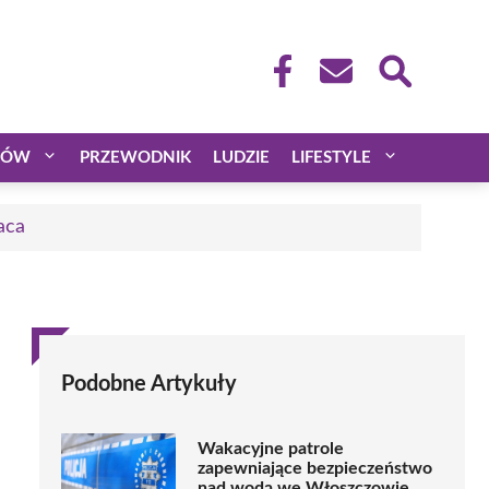
CÓW
PRZEWODNIK
LUDZIE
LIFESTYLE
aca
Podobne Artykuły
Wakacyjne patrole
zapewniające bezpieczeństwo
nad wodą we Włoszczowie