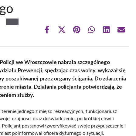
ego
Share
Share
Share
Share
Share
Share
on
on
on
on
on
on
Facebook
X
Pinterest
WhatsApp
LinkedIn
Email
(Twitter)
 Policji we Włoszczowie nabrała szczególnego
ydziału Prewencji, spędzając czas wolny, wykazał się
by poszukiwanej przez organy ścigania. Do zdarzenia
enie miasta. Działania policjanta potwierdzają, że
zeniem służby.
terenie jednego z miejsc rekreacyjnych, funkcjonariusz
ojej czujności oraz doświadczeniu, po krótkiej chwili
. Policjant postanowił zweryfikować swoje przypuszczenie i
miast poinformował oficera dyżurnego o sytuacji.