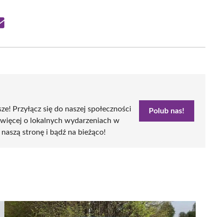
Share
on
Email
sze! Przyłącz się do naszej społeczności
Polub nas!
 więcej o lokalnych wydarzeniach w
 naszą stronę i bądź na bieżąco!