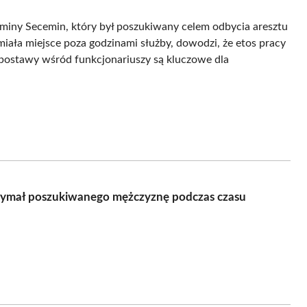
gminy Secemin, który był poszukiwany celem odbycia aresztu
miała miejsce poza godzinami służby, dowodzi, że etos pracy
e postawy wśród funkcjonariuszy są kluczowe dla
rzymał poszukiwanego mężczyznę podczas czasu