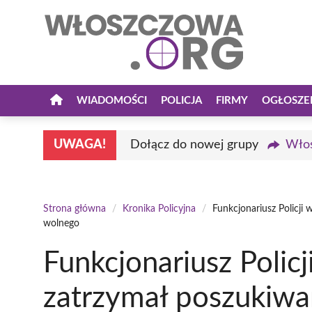
Przejdź
do
treści
WIADOMOŚCI
POLICJA
FIRMY
OGŁOSZE
UWAGA!
Dołącz do nowej grupy
Włos
Strona główna
/
Kronika Policyjna
/
Funkcjonariusz Policj
wolnego
Funkcjonariusz Polic
zatrzymał poszukiw