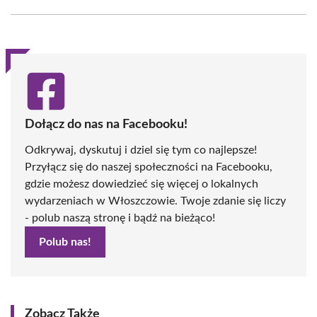
Facebook
X
Pinterest
WhatsApp
LinkedIn
Email
(Twitter)
Dołącz do nas na Facebooku!
Odkrywaj, dyskutuj i dziel się tym co najlepsze!
Przyłącz się do naszej społeczności na Facebooku,
gdzie możesz dowiedzieć się więcej o lokalnych
wydarzeniach w Włoszczowie. Twoje zdanie się liczy
- polub naszą stronę i bądź na bieżąco!
Polub nas!
Zobacz Także