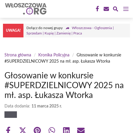
Przejdź
M
do
treści
Dołącz do nowej grupy
Włoszczowa - Ogłoszenia |
UWAGA!
Sprzedam | Kupię | Zamienię | Praca
Strona główna
/
Kronika Policyjna
/
Głosowanie w konkursie
#SUPERDZIELNICOWY 2025 na mł. asp. Łukasza Wtorka
Głosowanie w konkursie
#SUPERDZIELNICOWY 2025 na
mł. asp. Łukasza Wtorka
Data dodania:
11 marca 2025 r.
Share
Share
Share
Share
Share
Share