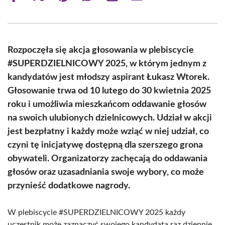
on
on
on
on
on
on
Facebook
X
Pinterest
WhatsApp
LinkedIn
Email
(Twitter)
Rozpoczęła się akcja głosowania w plebiscycie
#SUPERDZIELNICOWY 2025, w którym jednym z
kandydatów jest młodszy aspirant Łukasz Wtorek.
Głosowanie trwa od 10 lutego do 30 kwietnia 2025
roku i umożliwia mieszkańcom oddawanie głosów
na swoich ulubionych dzielnicowych. Udział w akcji
jest bezpłatny i każdy może wziąć w niej udział, co
czyni tę inicjatywę dostępną dla szerszego grona
obywateli. Organizatorzy zachęcają do oddawania
głosów oraz uzasadniania swoje wybory, co może
przynieść dodatkowe nagrody.
W plebiscycie #SUPERDZIELNICOWY 2025 każdy
uczestnik może zaznaczyć swojego kandydata raz dziennie,