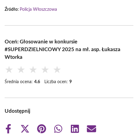
Źródło:
Policja Włoszczowa
Oceń: Głosowanie w konkursie
#SUPERDZIELNICOWY 2025 na mł. asp. Łukasza
Wtorka
★
★
★
★
★
Średnia ocena:
4.6
Liczba ocen:
9
Udostępnij
Share
Share
Share
Share
Share
Share
on
on
on
on
on
on