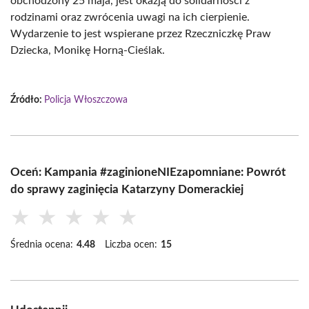
obchodzony 25 maja, jest okazją do solidarności z
rodzinami oraz zwrócenia uwagi na ich cierpienie.
Wydarzenie to jest wspierane przez Rzeczniczkę Praw
Dziecka, Monikę Horną-Cieślak.
Źródło:
Policja Włoszczowa
Oceń: Kampania #zaginioneNIEzapomniane: Powrót
do sprawy zaginięcia Katarzyny Domerackiej
★
★
★
★
★
Średnia ocena:
4.48
Liczba ocen:
15