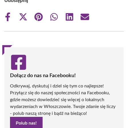
Udostępnij
Share
Share
Share
Share
Share
Share
on
on
on
on
on
on
Facebook
X
Pinterest
WhatsApp
LinkedIn
Email
(Twitter)
Dołącz do nas na Facebooku!
Odkrywaj, dyskutuj i dziel się tym co najlepsze!
Przyłącz się do naszej społeczności na Facebooku,
gdzie możesz dowiedzieć się więcej o lokalnych
wydarzeniach w Włoszczowie. Twoje zdanie się liczy
- polub naszą stronę i bądź na bieżąco!
Polub nas!