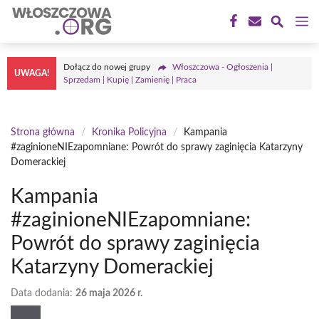
Przejdź
M
do
treści
Dołącz do nowej grupy
Włoszczowa - Ogłoszenia |
UWAGA!
Sprzedam | Kupię | Zamienię | Praca
Strona główna
/
Kronika Policyjna
/
Kampania
#zaginioneNIEzapomniane: Powrót do sprawy zaginięcia Katarzyny
Domerackiej
Kampania
#zaginioneNIEzapomniane:
Powrót do sprawy zaginięcia
Katarzyny Domerackiej
Data dodania:
26 maja 2026 r.