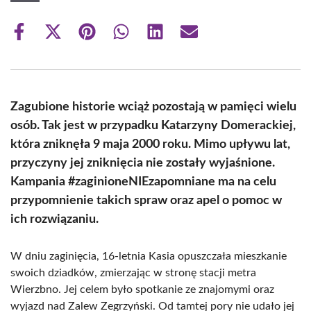
Share
Share
Share
Share
Share
Share
on
on
on
on
on
on
Facebook
X
Pinterest
WhatsApp
LinkedIn
Email
(Twitter)
Zagubione historie wciąż pozostają w pamięci wielu
osób. Tak jest w przypadku Katarzyny Domerackiej,
która zniknęła 9 maja 2000 roku. Mimo upływu lat,
przyczyny jej zniknięcia nie zostały wyjaśnione.
Kampania #zaginioneNIEzapomniane ma na celu
przypomnienie takich spraw oraz apel o pomoc w
ich rozwiązaniu.
W dniu zaginięcia, 16-letnia Kasia opuszczała mieszkanie
swoich dziadków, zmierzając w stronę stacji metra
Wierzbno. Jej celem było spotkanie ze znajomymi oraz
wyjazd nad Zalew Zegrzyński. Od tamtej pory nie udało jej