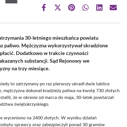
Share
Share
Share
Share
Share
Share
on
on
on
on
on
on
Facebook
X
Pinterest
WhatsApp
LinkedIn
Email
(Twitter)
zatrzymania 30-letniego mieszkańca powiatu
oraz paliwo. Mężczyzna wykorzystywał skradzione
u płacić. Dodatkowo w trakcie czynności
 zakazanych substancji. Sąd Rejonowy we
zny na trzy miesiące.
iedy to zatrzymany po raz pierwszy ukradł dwie tablice
e, mężczyzna dokonał kradzieży paliwa na kwotę 730 złotych
talili, że w okresie od marca do maja, 30-latek powtarzał
dztwa świętokrzyskiego.
nie wyceniono na 2400 złotych. W wyniku działań
e pobytu sprawcy oraz zabezpieczyli ponad 30 gramów