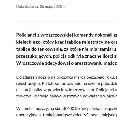
Data dodania:
26 maja 2025 r.
Policjanci z włoszczowskiej komendy dokonali 
kieleckiego, który kradł tablice rejestracyjne 
tablice do tankowania, za które nie miał zamiar
przeszukujących, policja odkryła znaczne ilości
Włoszczowie zdecydował o aresztowaniu mężczy
Do zdarzeń doszło na początku marca bieżącego roku, k
rejestracyjne. Po ich zamontowaniu na swoim pojeździ
na stacji paliw w powiecie włoszczowskim. Policjanci us
ten czyn, kradnąc paliwo w różnych powiatach wojewó
W sumie, mężczyzna skradł 400 litrów paliwa, co łącz
operacyjnych, funkcjonariusze zidentyfikowali miejsc