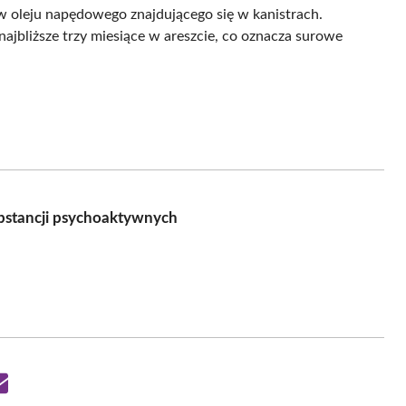
w oleju napędowego znajdującego się w kanistrach.
ajbliższe trzy miesiące w areszcie, co oznacza surowe
ubstancji psychoaktywnych
Share
on