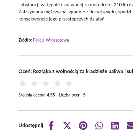
substancji wstępnie uznawanej za mefedron i 210 litró
Zatrzymany mężczyzna, zgodnie z decyzją sądu, spędzi n
konsekwencje jego przestępczych działań.
Źródło:
Policja Włoszczowa
Oceń: Rozłąka z wolnością za kradzieże paliwa i s
★
★
★
★
★
Średnia ocena:
4.55
Liczba ocen:
5
Udostępnij
Share
Share
Share
Share
Share
on
on
on
on
on