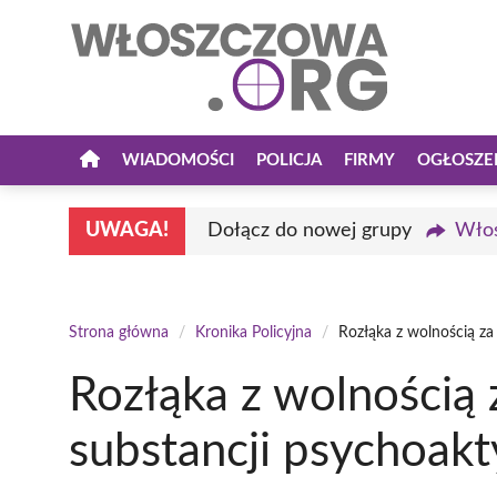
Przejdź
do
treści
WIADOMOŚCI
POLICJA
FIRMY
OGŁOSZE
UWAGA!
Dołącz do nowej grupy
Włos
Strona główna
/
Kronika Policyjna
/
Rozłąka z wolnością za
Rozłąka z wolnością z
substancji psychoak