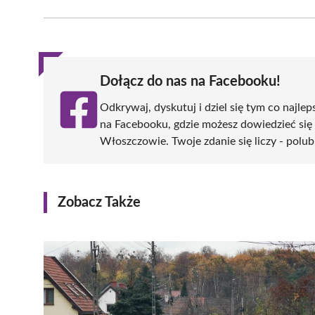
Facebook
X
Pinterest
WhatsApp
LinkedIn
(Twitter)
Dołącz do nas na Facebooku!
Odkrywaj, dyskutuj i dziel się tym co najlep
na Facebooku, gdzie możesz dowiedzieć się
Włoszczowie. Twoje zdanie się liczy - polub
Zobacz Także