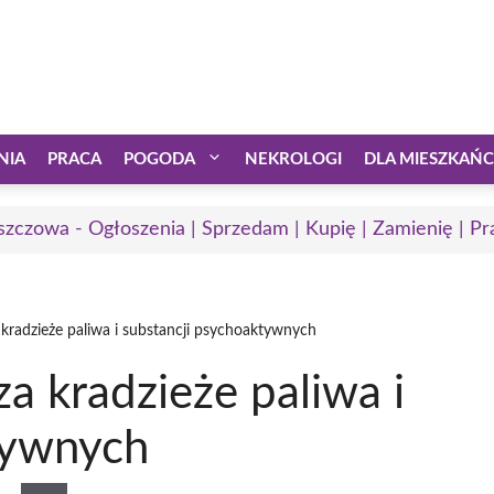
NIA
PRACA
POGODA
NEKROLOGI
DLA MIESZKAŃ
zczowa - Ogłoszenia | Sprzedam | Kupię | Zamienię | Pr
 kradzieże paliwa i substancji psychoaktywnych
a kradzieże paliwa i
tywnych