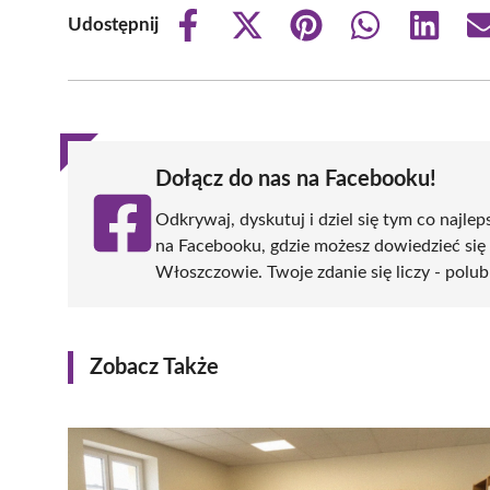
Udostępnij
Share
Share
Share
Share
Share
on
on
on
on
on
Facebook
X
Pinterest
WhatsApp
LinkedIn
(Twitter)
Dołącz do nas na Facebooku!
Odkrywaj, dyskutuj i dziel się tym co najlep
na Facebooku, gdzie możesz dowiedzieć się
Włoszczowie. Twoje zdanie się liczy - polub
Zobacz Także