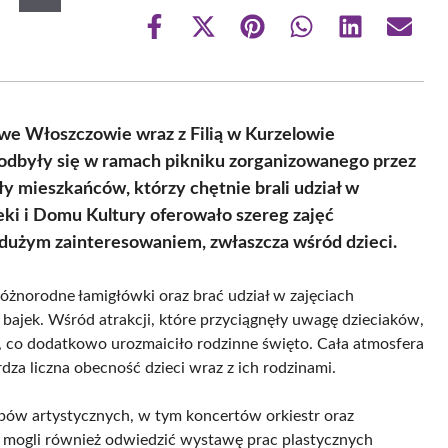
Share
Share
Share
Share
Share
Share
on
on
on
on
on
on
Facebook
X
Pinterest
WhatsApp
LinkedIn
Email
(Twitter)
 we Włoszczowie wraz z Filią w Kurzelowie
 odbyły się w ramach pikniku zorganizowanego przez
ły mieszkańców, którzy chętnie brali udział w
ki i Domu Kultury oferowało szereg zajęć
 dużym zainteresowaniem, zwłaszcza wśród dzieci.
różnorodne łamigłówki oraz brać udział w zajęciach
 bajek. Wśród atrakcji, które przyciągnęły uwagę dzieciaków,
, co dodatkowo urozmaiciło rodzinne święto. Cała atmosfera
dza liczna obecność dzieci wraz z ich rodzinami.
pów artystycznych, w tym koncertów orkiestr oraz
y mogli również odwiedzić wystawę prac plastycznych