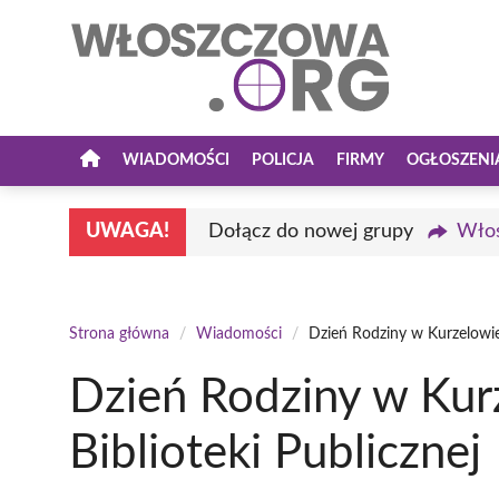
Przejdź
do
treści
WIADOMOŚCI
POLICJA
FIRMY
OGŁOSZENI
UWAGA!
Dołącz do nowej grupy
Włos
Strona główna
/
Wiadomości
/
Dzień Rodziny w Kurzelowie 
Dzień Rodziny w Kur
Biblioteki Publicznej