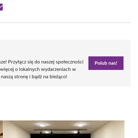
Share
on
Email
sze! Przyłącz się do naszej społeczności
Polub nas!
 więcej o lokalnych wydarzeniach w
 naszą stronę i bądź na bieżąco!