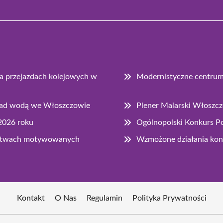
na przejazdach kolejowych w
Modernistyczne centru
 nad wodą we Włoszczowie
Plener Malarski Włoszc
2026 roku
Ogólnopolski Konkurs Po
pstwach motywowanych
Wzmożone działania ko
Kontakt
O Nas
Regulamin
Polityka Prywatności