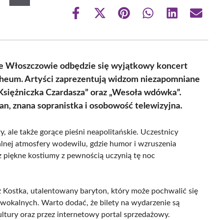
Share
Share
Share
Share
Share
Share
on
on
on
on
on
on
Facebook
X
Pinterest
WhatsApp
LinkedIn
Email
(Twitter)
we Włoszczowie odbędzie się wyjątkowy koncert
heum. Artyści zaprezentują widzom niezapomniane
 „Księżniczka Czardasza” oraz „Wesoła wdówka”.
an, znana sopranistka i osobowość telewizyjna.
, ale także gorące pieśni neapolitańskie. Uczestnicy
lnej atmosfery wodewilu, gdzie humor i wzruszenia
 piękne kostiumy z pewnością uczynią tę noc
 Kostka, utalentowany baryton, który może pochwalić się
okalnych. Warto dodać, że bilety na wydarzenie są
tury oraz przez internetowy portal sprzedażowy.