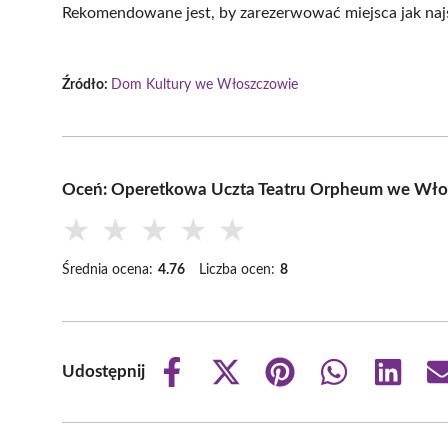
Rekomendowane jest, by zarezerwować miejsca jak najsz
Źródło:
Dom Kultury we Włoszczowie
Oceń: Operetkowa Uczta Teatru Orpheum we Wło
★
★
★
★
★
Średnia ocena:
4.76
Liczba ocen:
8
Udostępnij
Share
Share
Share
Share
Share
on
on
on
on
on
Facebook
X
Pinterest
WhatsApp
LinkedIn
(Twitter)