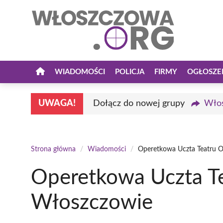
Przejdź
do
treści
WIADOMOŚCI
POLICJA
FIRMY
OGŁOSZE
UWAGA!
Dołącz do nowej grupy
Włos
Strona główna
/
Wiadomości
/
Operetkowa Uczta Teatru 
Operetkowa Uczta T
Włoszczowie