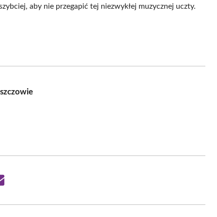
ybciej, aby nie przegapić tej niezwykłej muzycznej uczty.
szczowie
Share
on
Email