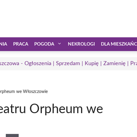
NIA
PRACA
POGODA
NEKROLOGI
DLA MIESZKAŃ
zczowa - Ogłoszenia | Sprzedam | Kupię | Zamienię | Pr
Orpheum we Włoszczowie
eatru Orpheum we