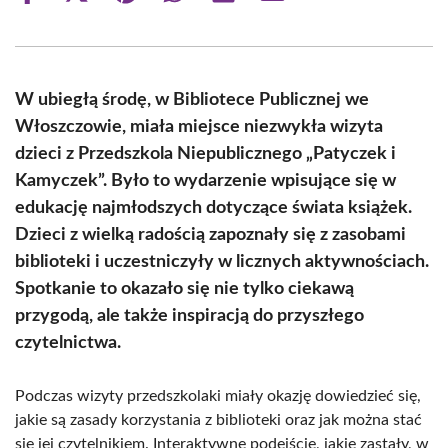
on
on
on
on
on
on
Facebook
X
Pinterest
WhatsApp
LinkedIn
Email
(Twitter)
W ubiegłą środę, w Bibliotece Publicznej we
Włoszczowie, miała miejsce niezwykła wizyta
dzieci z Przedszkola Niepublicznego „Patyczek i
Kamyczek”. Było to wydarzenie wpisujące się w
edukację najmłodszych dotyczące świata książek.
Dzieci z wielką radością zapoznały się z zasobami
biblioteki i uczestniczyły w licznych aktywnościach.
Spotkanie to okazało się nie tylko ciekawą
przygodą, ale także inspiracją do przyszłego
czytelnictwa.
Podczas wizyty przedszkolaki miały okazję dowiedzieć się,
jakie są zasady korzystania z biblioteki oraz jak można stać
się jej czytelnikiem. Interaktywne podejście, jakie zastały, w