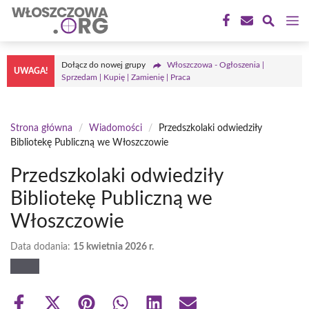
Przejdź
M
do
treści
Dołącz do nowej grupy
Włoszczowa - Ogłoszenia |
UWAGA!
Sprzedam | Kupię | Zamienię | Praca
Strona główna
/
Wiadomości
/
Przedszkolaki odwiedziły
Bibliotekę Publiczną we Włoszczowie
Przedszkolaki odwiedziły
Bibliotekę Publiczną we
Włoszczowie
Data dodania:
15 kwietnia 2026 r.
Share
Share
Share
Share
Share
Share