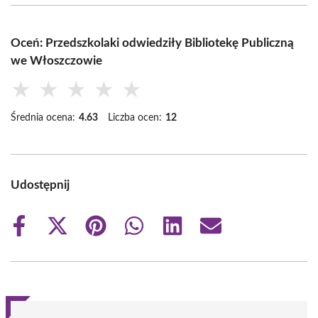
Oceń: Przedszkolaki odwiedziły Bibliotekę Publiczną
we Włoszczowie
★
★
★
★
★
Średnia ocena:
4.63
Liczba ocen:
12
Udostępnij
Share
Share
Share
Share
Share
Share
on
on
on
on
on
on
Facebook
X
Pinterest
WhatsApp
LinkedIn
Email
(Twitter)