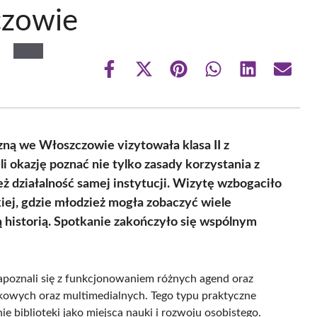
czowie
Share
Share
Share
Share
Share
Share
on
on
on
on
on
on
Facebook
X
Pinterest
WhatsApp
LinkedIn
Email
(Twitter)
zną we Włoszczowie vizytowała klasa II z
 okazję poznać nie tylko zasady korzystania z
ż działalność samej instytucji. Wizytę wzbogaciło
ej, gdzie młodzież mogła zobaczyć wiele
 historią. Spotkanie zakończyło się wspólnym
apoznali się z funkcjonowaniem różnych agend oraz
żkowych oraz multimedialnych. Tego typu praktyczne
 biblioteki jako miejsca nauki i rozwoju osobistego.