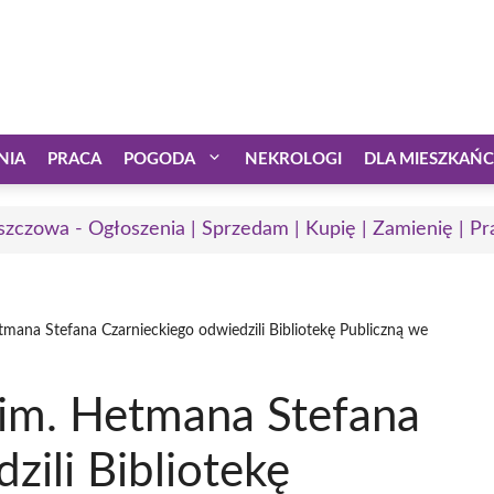
NIA
PRACA
POGODA
NEKROLOGI
DLA MIESZKAŃ
zczowa - Ogłoszenia | Sprzedam | Kupię | Zamienię | Pr
tmana Stefana Czarnieckiego odwiedzili Bibliotekę Publiczną we
 im. Hetmana Stefana
zili Bibliotekę