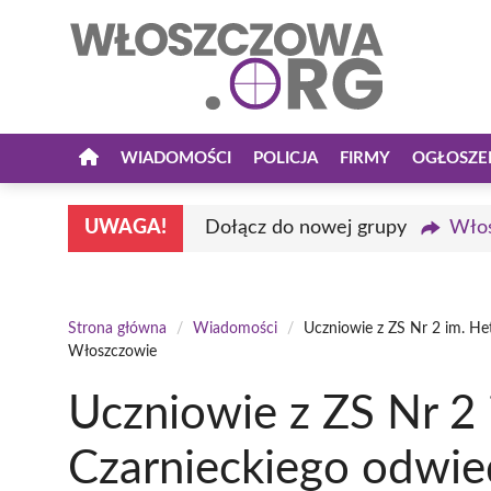
Przejdź
do
treści
WIADOMOŚCI
POLICJA
FIRMY
OGŁOSZE
UWAGA!
Dołącz do nowej grupy
Włos
Strona główna
/
Wiadomości
/
Uczniowie z ZS Nr 2 im. He
Włoszczowie
Uczniowie z ZS Nr 2
Czarnieckiego odwied