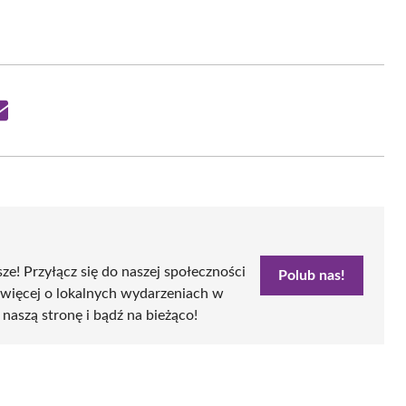
Share
on
Email
sze! Przyłącz się do naszej społeczności
Polub nas!
 więcej o lokalnych wydarzeniach w
 naszą stronę i bądź na bieżąco!