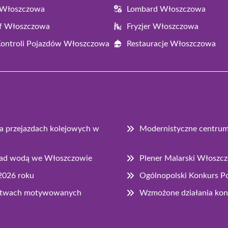
 Włoszczowa
Lombard Włoszczowa
af Włoszczowa
Fryzjer Włoszczowa
Kontroli Pojazdów Włoszczowa
Restauracje Włoszczowa
na przejazdach kolejowych w
Modernistyczne centru
 nad wodą we Włoszczowie
Plener Malarski Włoszc
2026 roku
Ogólnopolski Konkurs Po
pstwach motywowanych
Wzmożone działania ko