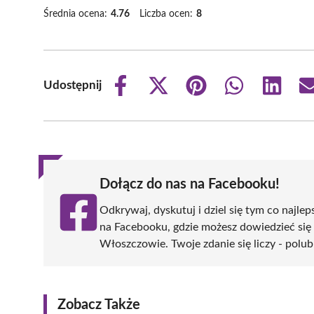
Średnia ocena:
4.76
Liczba ocen:
8
Udostępnij
Share
Share
Share
Share
Share
on
on
on
on
on
Facebook
X
Pinterest
WhatsApp
LinkedIn
(Twitter)
Dołącz do nas na Facebooku!
Odkrywaj, dyskutuj i dziel się tym co najlep
na Facebooku, gdzie możesz dowiedzieć się
Włoszczowie. Twoje zdanie się liczy - polub
Zobacz Także