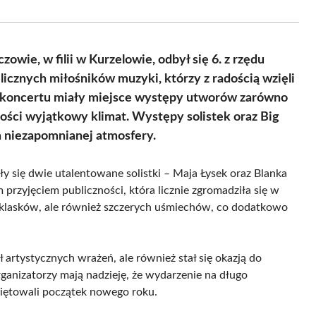
Facebook
X
Pinterest
WhatsApp
LinkedIn
Email
(Twitter)
wie, w filii w Kurzelowie, odbył się 6. z rzędu
cznych miłośników muzyki, którzy z radością wzięli
e koncertu miały miejsce występy utworów zarówno
łości wyjątkowy klimat. Występy solistek oraz Big
 niezapomnianej atmosfery.
 się dwie utalentowane solistki – Maja Łysek oraz Blanka
 przyjęciem publiczności, która licznie zgromadziła się w
i oklasków, ale również szczerych uśmiechów, co dodatkowo
artystycznych wrażeń, ale również stał się okazją do
ganizatorzy mają nadzieję, że wydarzenie na długo
więtowali początek nowego roku.