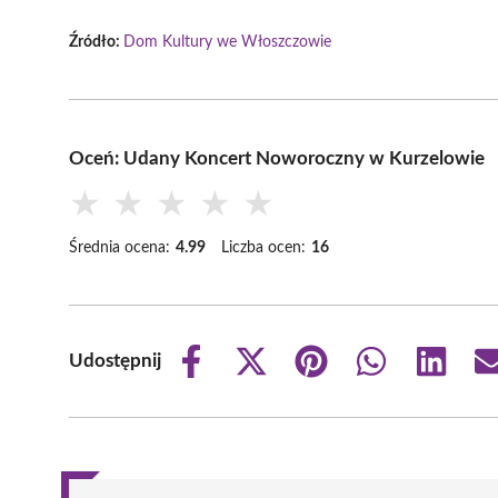
Źródło:
Dom Kultury we Włoszczowie
Oceń: Udany Koncert Noworoczny w Kurzelowie
★
★
★
★
★
Średnia ocena:
4.99
Liczba ocen:
16
Udostępnij
Share
Share
Share
Share
Share
on
on
on
on
on
Facebook
X
Pinterest
WhatsApp
LinkedIn
(Twitter)