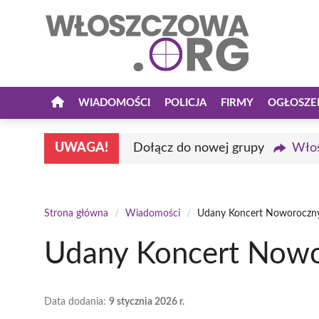
Przejdź
do
treści
WIADOMOŚCI
POLICJA
FIRMY
OGŁOSZE
UWAGA!
Dołącz do nowej grupy
Włos
Strona główna
/
Wiadomości
/
Udany Koncert Noworoczny
Udany Koncert Nowo
Data dodania:
9 stycznia 2026 r.