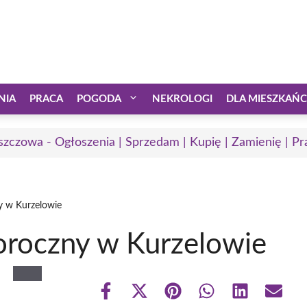
NIA
PRACA
POGODA
NEKROLOGI
DLA MIESZKAŃ
zczowa - Ogłoszenia | Sprzedam | Kupię | Zamienię | Pr
 w Kurzelowie
roczny w Kurzelowie
Share
Share
Share
Share
Share
Share
on
on
on
on
on
on