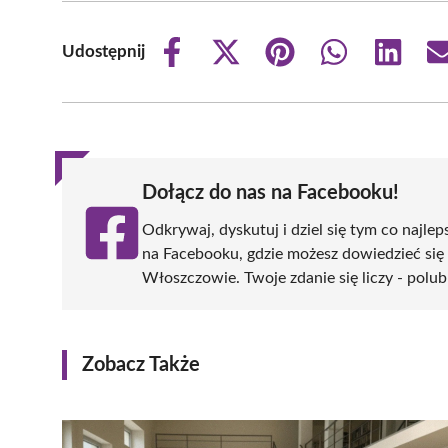
Udostępnij
Share
Share
Share
Share
Share
on
on
on
on
on
Facebook
X
Pinterest
WhatsApp
LinkedIn
(Twitter)
Dołącz do nas na Facebooku!
Odkrywaj, dyskutuj i dziel się tym co najlep
na Facebooku, gdzie możesz dowiedzieć się
Włoszczowie. Twoje zdanie się liczy - polub
Zobacz Także