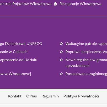
Kontroli Pojazdów Włoszczowa
Restauracje Włoszczowa
wego Dziedzictwa UNESCO
Wakacyjne patrole zape
kanie w Celinach
Poprawa bezpieczeństwa
Zaproszenie do Udziału
Nowe regulacje w grom
uprzedzeniami
tów w Włoszczowej
Poszukiwania zaginioneg
Kontakt
O Nas
Regulamin
Polityka Prywatności