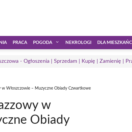
NIA
PRACA
POGODA
NEKROLOGI
DLA MIESZKAŃ
zczowa - Ogłoszenia | Sprzedam | Kupię | Zamienię | Pr
y w Włoszczowie – Muzyczne Obiady Czwartkowe
jazzowy w
yczne Obiady