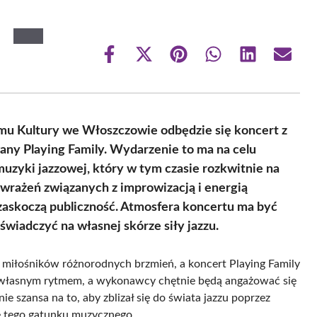
Share
Share
Share
Share
Share
Share
on
on
on
on
on
on
Facebook
X
Pinterest
WhatsApp
LinkedIn
Email
(Twitter)
omu Kultury we Włoszczowie odbędzie się koncert z
ny Playing Family. Wydarzenie to ma na celu
zyki jazzowej, który w tym czasie rozkwitnie na
wrażeń związanych z improwizacją i energią
askoczą publiczność. Atmosfera koncertu ma być
świadczyć na własnej skórze siły jazzu.
 miłośników różnorodnych brzmień, a koncert Playing Family
ć własnym rytmem, a wykonawcy chętnie będą angażować się
e szansa na to, aby zblizał się do świata jazzu poprzez
ę tego gatunku muzycznego.