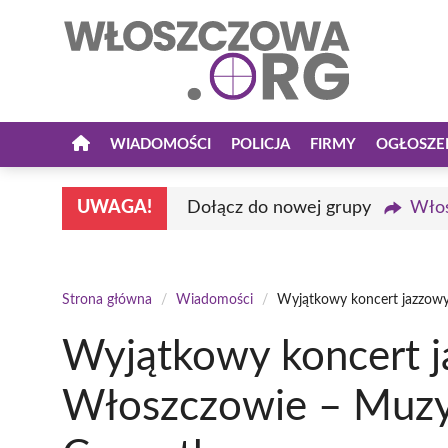
Przejdź
do
treści
WIADOMOŚCI
POLICJA
FIRMY
OGŁOSZE
UWAGA!
Dołącz do nowej grupy
Włos
Strona główna
/
Wiadomości
/
Wyjątkowy koncert jazzow
Wyjątkowy koncert 
Włoszczowie – Muz