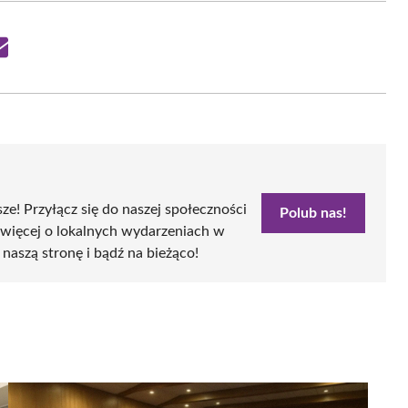
Share
on
Email
sze! Przyłącz się do naszej społeczności
Polub nas!
 więcej o lokalnych wydarzeniach w
 naszą stronę i bądź na bieżąco!