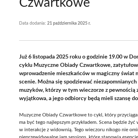
Czwartkowe
Data dodania:
21 października 2025 r.
Już 6 listopada 2025 roku o godzinie 19.00 w D
cyklu Muzyczne Obiady Czwartkowe, zatytułowa
wprowadzenie mieszkańców w magiczny świat mu
scenie. Można się spodziewać niezapomnianych 
muzyków, którzy w tym wieczorze z pewnością z
wyjątkowa, a jego odbiorcy będą mieli szansę do
Muzyczne Obiady Czwartkowe to cykl, który przyciąga
ma być tego najlepszym przykładem. Scena będzie ży
w interakcje z widownią. Tego wieczoru nikogo nie omini
nieprzewidywalne jam sessions, które stanowią esencj