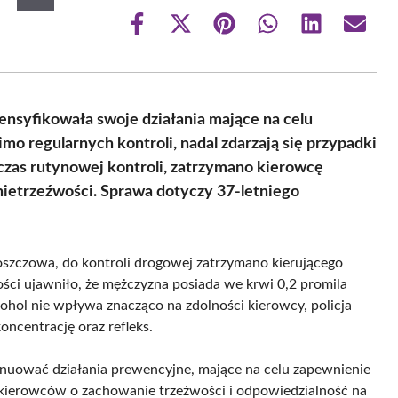
Share
Share
Share
Share
Share
Share
on
on
on
on
on
on
Facebook
X
Pinterest
WhatsApp
LinkedIn
Email
(Twitter)
ensyfikowała swoje działania mające na celu
o regularnych kontroli, nadal zdarzają się przypadki
czas rutynowej kontroli, zatrzymano kierowcę
nietrzeźwości. Sprawa dotyczy 37-letniego
łoszczowa, do kontroli drogowej zatrzymano kierującego
ci ujawniło, że mężczyzna posiada we krwi 0,2 promila
kohol nie wpływa znacząco na zdolności kierowcy, policja
oncentrację oraz refleks.
tynuować działania prewencyjne, mające na celu zapewnienie
 kierowców o zachowanie trzeźwości i odpowiedzialność na