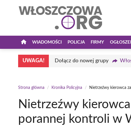
Przejdź
do
treści
WIADOMOŚCI
POLICJA
FIRMY
OGŁOSZE
UWAGA!
Dołącz do nowej grupy
Włos
Strona główna
/
Kronika Policyjna
/
Nietrzeźwy kierowca z
Nietrzeźwy kierowca
porannej kontroli w