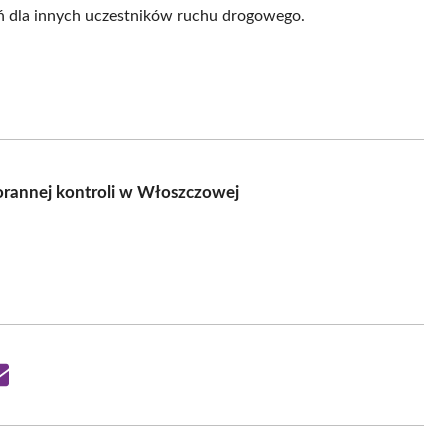
eń dla innych uczestników ruchu drogowego.
orannej kontroli w Włoszczowej
Share
on
Email