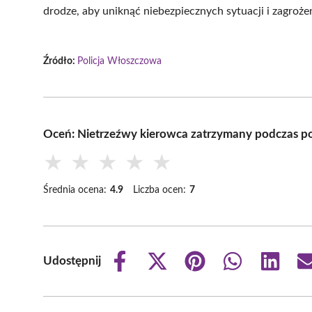
drodze, aby uniknąć niebezpiecznych sytuacji i zagroż
Źródło:
Policja Włoszczowa
Oceń: Nietrzeźwy kierowca zatrzymany podczas p
★
★
★
★
★
Średnia ocena:
4.9
Liczba ocen:
7
Udostępnij
Share
Share
Share
Share
Share
on
on
on
on
on
Facebook
X
Pinterest
WhatsApp
LinkedIn
(Twitter)