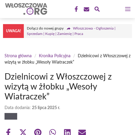
Przejdź
M
do
treści
Dołącz do nowej grupy
Włoszczowa - Ogłoszenia |
UWAGA!
Sprzedam | Kupię | Zamienię | Praca
Strona główna
/
Kronika Policyjna
/
Dzielnicowi z Włoszczowej z
wizytą w żłobku „Wesoły Wiatraczek”
Dzielnicowi z Włoszczowej z
wizytą w żłobku „Wesoły
Wiatraczek”
Data dodania:
25 lipca 2025 r.
Share
Share
Share
Share
Share
Share