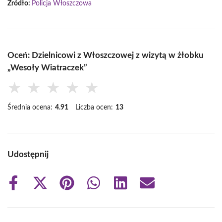
Źródło:
Policja Włoszczowa
Oceń: Dzielnicowi z Włoszczowej z wizytą w żłobku
„Wesoły Wiatraczek”
★
★
★
★
★
Średnia ocena:
4.91
Liczba ocen:
13
Udostępnij
Share
Share
Share
Share
Share
Share
on
on
on
on
on
on
Facebook
X
Pinterest
WhatsApp
LinkedIn
Email
(Twitter)