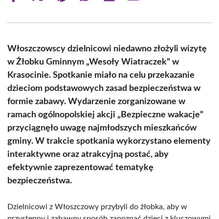
on
on
on
on
on
on
Facebook
X
Pinterest
WhatsApp
LinkedIn
Email
(Twitter)
Włoszczowscy dzielnicowi niedawno złożyli wizytę
w Żłobku Gminnym „Wesoły Wiatraczek” w
Krasocinie. Spotkanie miało na celu przekazanie
dzieciom podstawowych zasad bezpieczeństwa w
formie zabawy. Wydarzenie zorganizowane w
ramach ogólnopolskiej akcji „Bezpieczne wakacje”
przyciągnęło uwagę najmłodszych mieszkańców
gminy. W trakcie spotkania wykorzystano elementy
interaktywne oraz atrakcyjną postać, aby
efektywnie zaprezentować tematykę
bezpieczeństwa.
Dzielnicowi z Włoszczowy przybyli do żłobka, aby w
przystępny i zabawny sposób zapoznać dzieci z kluczowymi