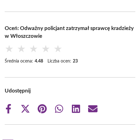
Oceń: Odważny policjant zatrzymał sprawcę kradzieży
w Włoszczowie
★
★
★
★
★
Średnia ocena:
4.48
Liczba ocen:
23
Udostępnij
Share
Share
Share
Share
Share
Share
on
on
on
on
on
on
Facebook
X
Pinterest
WhatsApp
LinkedIn
Email
(Twitter)