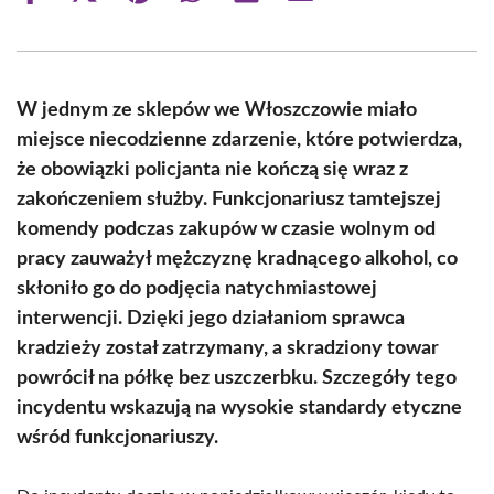
on
on
on
on
on
on
Facebook
X
Pinterest
WhatsApp
LinkedIn
Email
(Twitter)
W jednym ze sklepów we Włoszczowie miało
miejsce niecodzienne zdarzenie, które potwierdza,
że obowiązki policjanta nie kończą się wraz z
zakończeniem służby. Funkcjonariusz tamtejszej
komendy podczas zakupów w czasie wolnym od
pracy zauważył mężczyznę kradnącego alkohol, co
skłoniło go do podjęcia natychmiastowej
interwencji. Dzięki jego działaniom sprawca
kradzieży został zatrzymany, a skradziony towar
powrócił na półkę bez uszczerbku. Szczegóły tego
incydentu wskazują na wysokie standardy etyczne
wśród funkcjonariuszy.