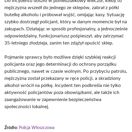
Do incydentu doszło w poniedziałkowy wieczór, kiedy to
mężczyzna wszedł do jednego ze sklepów, zabrał z półki
butelkę alkoholu i próbował wyjść, omijając kasy. Sytuację
szybko dostrzegł policjant, który w danym momencie był na
zakupach. Działając w sposób profesjonalny, a jednocześnie
odpowiedzialny, funkcjonariusz pośpieszył, aby zatrzymać
35-letniego złodzieja, zanim ten zdążył opuścić sklep.
Pojmanie sprawcy było możliwe dzięki szybkiej reakcji
policjanta oraz jego determinacji do ochrony porządku
publicznego, nawet w czasie wolnym. Po przybyciu patrolu,
mężczyzna został przekazany w ręce policji, a skradziony
alkohol wrócił na półkę. Incydent ten podkreśla nie tylko
aktywność policjantów poza obowiązkami, ale także ich
zaangażowanie w zapewnienie bezpieczeństwa
społeczności lokalnej.
Źródło:
Policja Włoszczowa