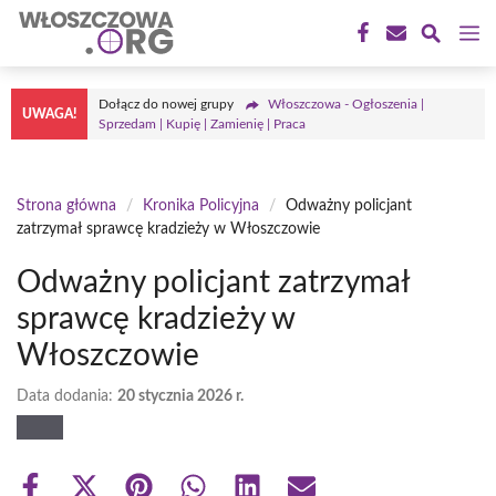
Przejdź
M
do
treści
Dołącz do nowej grupy
Włoszczowa - Ogłoszenia |
UWAGA!
Sprzedam | Kupię | Zamienię | Praca
Strona główna
/
Kronika Policyjna
/
Odważny policjant
zatrzymał sprawcę kradzieży w Włoszczowie
Odważny policjant zatrzymał
sprawcę kradzieży w
Włoszczowie
Data dodania:
20 stycznia 2026 r.
Share
Share
Share
Share
Share
Share