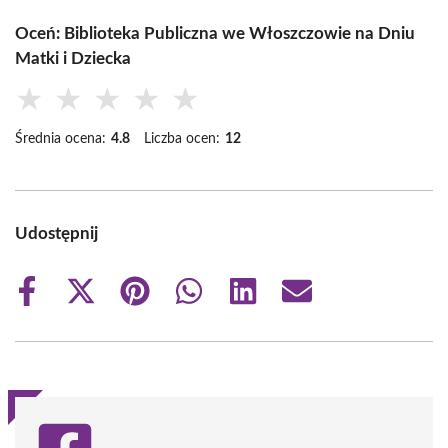
Oceń: Biblioteka Publiczna we Włoszczowie na Dniu
Matki i Dziecka
★
★
★
★
★
Średnia ocena:
4.8
Liczba ocen:
12
Udostępnij
Share
Share
Share
Share
Share
Share
on
on
on
on
on
on
Facebook
X
Pinterest
WhatsApp
LinkedIn
Email
(Twitter)