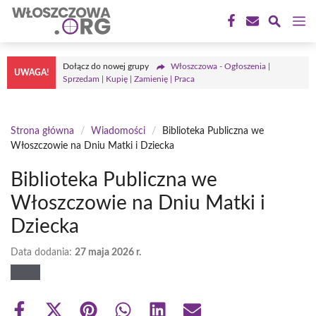
Przejdź
M
do
treści
Dołącz do nowej grupy
Włoszczowa - Ogłoszenia |
UWAGA!
Sprzedam | Kupię | Zamienię | Praca
Strona główna
/
Wiadomości
/
Biblioteka Publiczna we
Włoszczowie na Dniu Matki i Dziecka
Biblioteka Publiczna we
Włoszczowie na Dniu Matki i
Dziecka
Data dodania:
27 maja 2026 r.
Share
Share
Share
Share
Share
Share