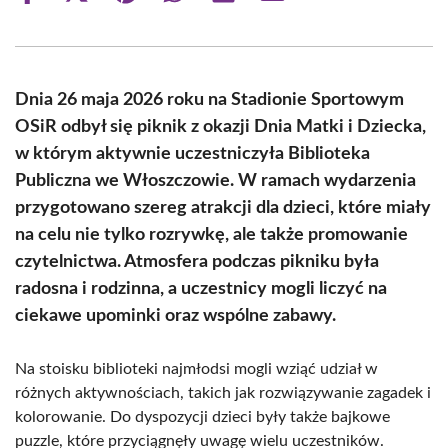
on
on
on
on
on
on
Facebook
X
Pinterest
WhatsApp
LinkedIn
Email
(Twitter)
Dnia 26 maja 2026 roku na Stadionie Sportowym
OSiR odbył się piknik z okazji Dnia Matki i Dziecka,
w którym aktywnie uczestniczyła Biblioteka
Publiczna we Włoszczowie. W ramach wydarzenia
przygotowano szereg atrakcji dla dzieci, które miały
na celu nie tylko rozrywkę, ale także promowanie
czytelnictwa. Atmosfera podczas pikniku była
radosna i rodzinna, a uczestnicy mogli liczyć na
ciekawe upominki oraz wspólne zabawy.
Na stoisku biblioteki najmłodsi mogli wziąć udział w
różnych aktywnościach, takich jak rozwiązywanie zagadek i
kolorowanie. Do dyspozycji dzieci były także bajkowe
puzzle, które przyciągnęły uwagę wielu uczestników.