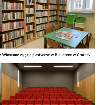
e
Wiosenne zajęcia plastyczne w Bibliotece w Czarncy