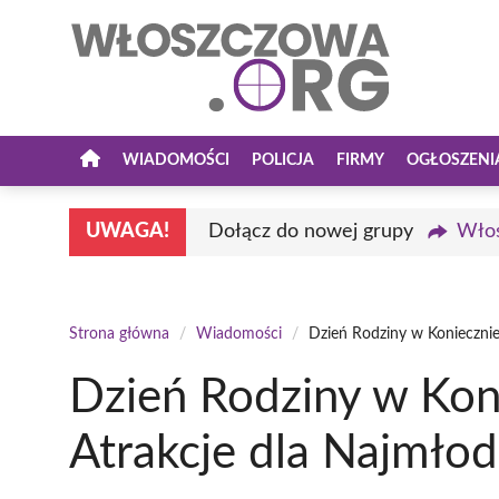
Przejdź
do
treści
WIADOMOŚCI
POLICJA
FIRMY
OGŁOSZENI
UWAGA!
Dołącz do nowej grupy
Włos
Strona główna
/
Wiadomości
/
Dzień Rodziny w Koniecznie
Dzień Rodziny w Kon
Atrakcje dla Najmło