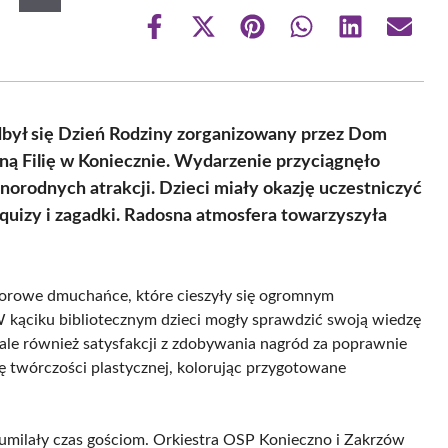
Share
Share
Share
Share
Share
Share
on
on
on
on
on
on
Facebook
X
Pinterest
WhatsApp
LinkedIn
Email
(Twitter)
odbył się Dzień Rodziny zorganizowany przez Dom
ną Filię w Koniecznie. Wydarzenie przyciągnęło
norodnych atrakcji. Dzieci miały okazję uczestniczyć
quizy i zagadki. Radosna atmosfera towarzyszyła
lorowe dmuchańce, które cieszyły się ogromnym
kąciku bibliotecznym dzieci mogły sprawdzić swoją wiedzę
, ale również satysfakcji z zdobywania nagród za poprawnie
ę twórczości plastycznej, kolorując przygotowane
e umilały czas gościom. Orkiestra OSP Konieczno i Zakrzów