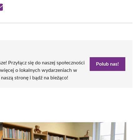
Share
on
Email
sze! Przyłącz się do naszej społeczności
Polub nas!
 więcej o lokalnych wydarzeniach w
 naszą stronę i bądź na bieżąco!