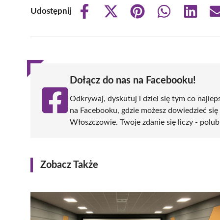
Udostępnij
Share
Share
Share
Share
Share
on
on
on
on
on
Facebook
X
Pinterest
WhatsApp
LinkedIn
(Twitter)
Dołącz do nas na Facebooku!
Odkrywaj, dyskutuj i dziel się tym co najlep
na Facebooku, gdzie możesz dowiedzieć się
Włoszczowie. Twoje zdanie się liczy - polub
Zobacz Także